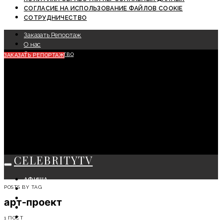
СОГЛАСИЕ НА ИСПОЛЬЗОВАНИЕ ФАЙЛОВ COOKIE
СОТРУДНИЧЕСТВО
Заказать Репортаж
О нас
Сотрудничество
ЗАКАЗАТЬ РЕПОРТАЖ
CELEBRITYTV
АФИША
POSTS BY TAG
СОБЫТИЯ
КРАСОТА
арт-проект
МОДА
ЛИЧНОСТЬ
1 ПОСТ