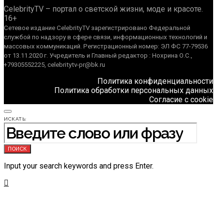
CelebrityTV – портал о светской жизни, моде и красоте.
16+
Сетевое издание CelebrityTV зарегистрировано Федеральной
службой по надзору в сфере связи, информационных технологий и
массовых коммуникаций. Регистрационный номер: ЭЛ ФС 77-79536
от 13.11.2020 г. Учредитель и Главный редактор : Нохрина О.С.,
+79305552225, celebritytv-pr@bk.ru
Политика конфиденциальности
Политика обработки персональных данных
Согласие с cookie
ИСКАТЬ:
ПОИСК
Input your search keywords and press Enter.