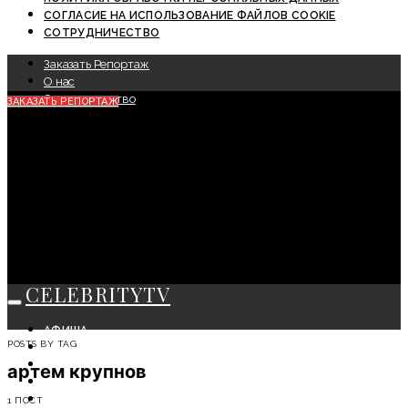
СОГЛАСИЕ НА ИСПОЛЬЗОВАНИЕ ФАЙЛОВ COOKIE
СОТРУДНИЧЕСТВО
Заказать Репортаж
О нас
Сотрудничество
ЗАКАЗАТЬ РЕПОРТАЖ
CELEBRITYTV
АФИША
POSTS BY TAG
СОБЫТИЯ
КРАСОТА
артем крупнов
МОДА
ЛИЧНОСТЬ
1 ПОСТ