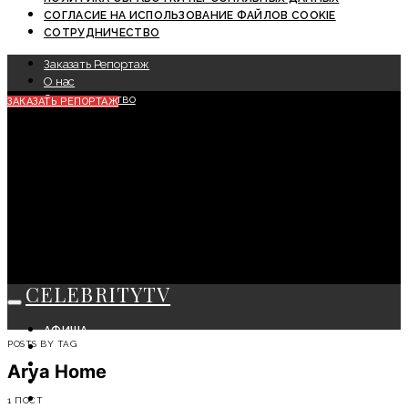
СОГЛАСИЕ НА ИСПОЛЬЗОВАНИЕ ФАЙЛОВ COOKIE
СОТРУДНИЧЕСТВО
Заказать Репортаж
О нас
Сотрудничество
ЗАКАЗАТЬ РЕПОРТАЖ
CELEBRITYTV
АФИША
POSTS BY TAG
СОБЫТИЯ
КРАСОТА
Arya Home
МОДА
ЛИЧНОСТЬ
1 ПОСТ