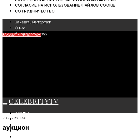
СОГЛАСИЕ НА ИСПОЛЬЗОВАНИЕ ФАЙЛОВ COOKIE
СОТРУДНИЧЕСТВО
Заказать Репортаж
О нас
Сотрудничество
ЗАКАЗАТЬ РЕПОРТАЖ
CELEBRITYTV
АФИША
POSTS BY TAG
СОБЫТИЯ
КРАСОТА
аукцион
МОДА
ЛИЧНОСТЬ