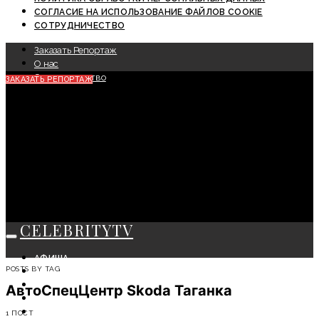
СОГЛАСИЕ НА ИСПОЛЬЗОВАНИЕ ФАЙЛОВ COOKIE
СОТРУДНИЧЕСТВО
Заказать Репортаж
О нас
Сотрудничество
ЗАКАЗАТЬ РЕПОРТАЖ
CELEBRITYTV
АФИША
POSTS BY TAG
СОБЫТИЯ
КРАСОТА
АвтоСпецЦентр Skoda Таганка
МОДА
ЛИЧНОСТЬ
1 ПОСТ