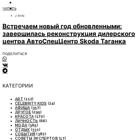
ОТДЫХ
ЧИТАТЬ
СОВЕТЫ ЭКСПЕРТОВ
2 MIN
Встречаем новый год обновленными:
завершилась реконструкция дилерского
центра АвтоСпецЦентр Skoda Таганка
ПОДЕЛИТЬСЯ
КАТЕГОРИИ
ART
(112)
CELEBRITY KIDS
(24)
АФИША
(357)
ДРУГОЕ
(295)
КРАСОТА
(170)
ЛИЧНОСТЬ
(66)
МОДА
(365)
ОТДЫХ
(331)
СОБЫТИЯ
(382)
СОВЕТЫ ЭКСПЕРТОВ
(17)