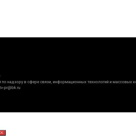
+
по надзору в сфере связи, информационных технологий и массовых ком
tv-pr@bk.ru
СК