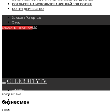
СОГЛАСИЕ НА ИСПОЛЬЗОВАНИЕ ФАЙЛОВ COOKIE
СОТРУДНИЧЕСТВО
Заказать Репортаж
О нас
Сотрудничество
ЗАКАЗАТЬ РЕПОРТАЖ
CELEBRITYTV
АФИША
POSTS BY TAG
СОБЫТИЯ
КРАСОТА
бизнесмен
МОДА
ЛИЧНОСТЬ
1 ПОСТ