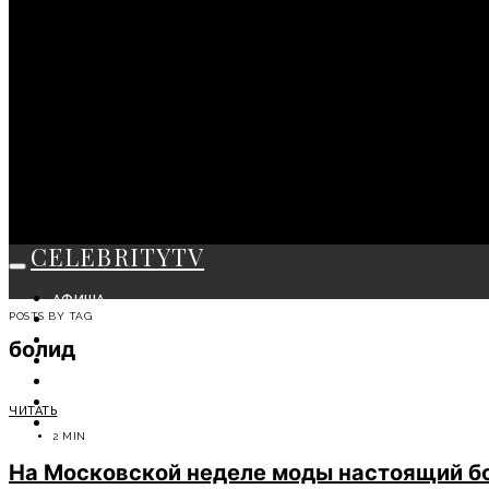
CELEBRITYTV
АФИША
POSTS BY TAG
СОБЫТИЯ
КРАСОТА
болид
МОДА
ЛИЧНОСТЬ
ОТДЫХ
ЧИТАТЬ
СОВЕТЫ ЭКСПЕРТОВ
2 MIN
На Московской неделе моды настоящий бо