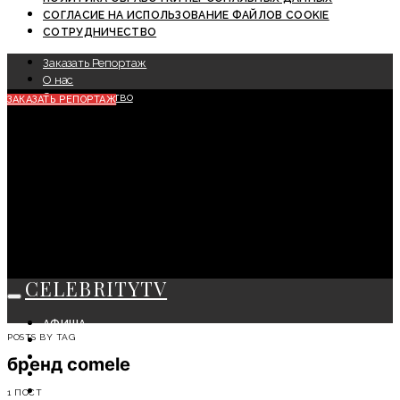
СОГЛАСИЕ НА ИСПОЛЬЗОВАНИЕ ФАЙЛОВ COOKIE
СОТРУДНИЧЕСТВО
Заказать Репортаж
О нас
Сотрудничество
ЗАКАЗАТЬ РЕПОРТАЖ
CELEBRITYTV
АФИША
POSTS BY TAG
СОБЫТИЯ
КРАСОТА
бренд comele
МОДА
ЛИЧНОСТЬ
1 ПОСТ