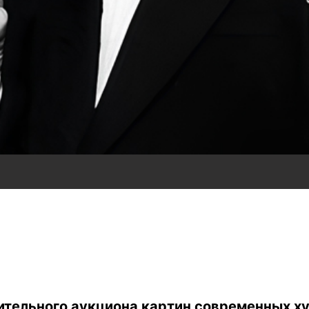
орительного аукциона картин современных 