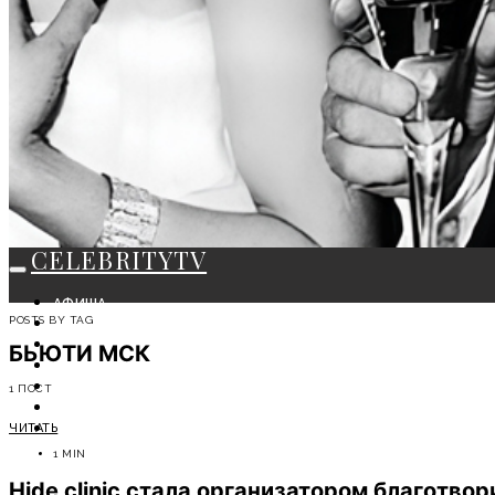
CELEBRITYTV
АФИША
POSTS BY TAG
СОБЫТИЯ
КРАСОТА
БЬЮТИ МСК
МОДА
ЛИЧНОСТЬ
1 ПОСТ
ОТДЫХ
ЧИТАТЬ
СОВЕТЫ ЭКСПЕРТОВ
1 MIN
Hide clinic стала организатором благотв