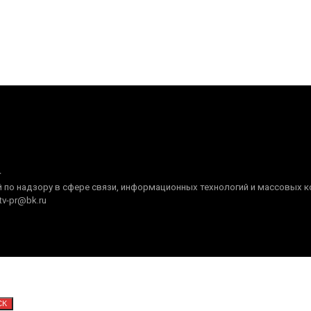
+
по надзору в сфере связи, информационных технологий и массовых ком
tv-pr@bk.ru
СК