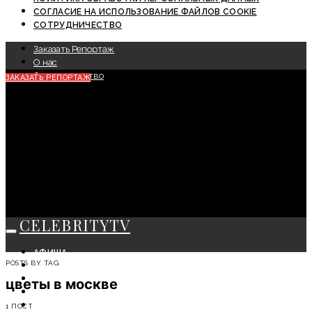
СОГЛАСИЕ НА ИСПОЛЬЗОВАНИЕ ФАЙЛОВ COOKIE
СОТРУДНИЧЕСТВО
Заказать Репортаж
О нас
Сотрудничество
ЗАКАЗАТЬ РЕПОРТАЖ
CELEBRITYTV
АФИША
POSTS BY TAG
СОБЫТИЯ
КРАСОТА
цветы в москве
МОДА
ЛИЧНОСТЬ
1 ПОСТ