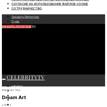
СОГЛАСИЕ НА ИСПОЛЬЗОВАНИЕ ФАЙЛОВ COOKIE
СОТРУДНИЧЕСТВО
Заказать Репортаж
О нас
Сотрудничество
ЗАКАЗАТЬ РЕПОРТАЖ
CELEBRITYTV
АФИША
POSTS BY TAG
СОБЫТИЯ
КРАСОТА
Dreаm Art
МОДА
ЛИЧНОСТЬ
1 ПОСТ