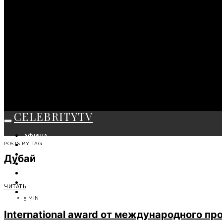
CELEBRITYTV
АФИША
POSTS BY TAG
СОБЫТИЯ
КРАСОТА
Дубай
МОДА
ЛИЧНОСТЬ
ОТДЫХ
ЧИТАТЬ
СОВЕТЫ ЭКСПЕРТОВ
5 MIN
International award от международного п