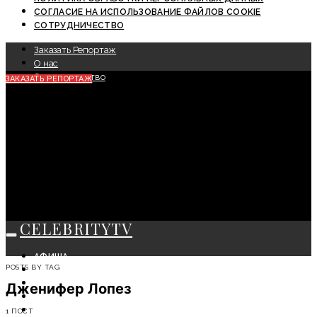
СОГЛАСИЕ НА ИСПОЛЬЗОВАНИЕ ФАЙЛОВ COOKIE
СОТРУДНИЧЕСТВО
Заказать Репортаж
О нас
Сотрудничество
ЗАКАЗАТЬ РЕПОРТАЖ
CELEBRITYTV
АФИША
POSTS BY TAG
СОБЫТИЯ
КРАСОТА
Дженифер Лопез
МОДА
ЛИЧНОСТЬ
1 ПОСТ