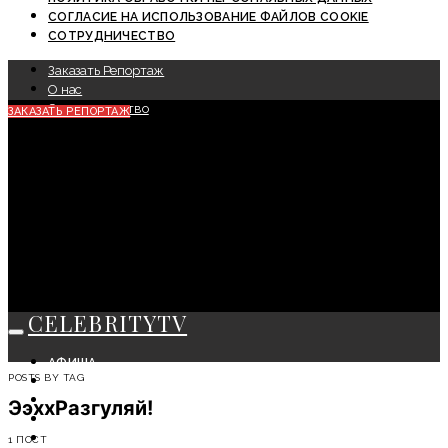
СОГЛАСИЕ НА ИСПОЛЬЗОВАНИЕ ФАЙЛОВ COOKIE
СОТРУДНИЧЕСТВО
Заказать Репортаж
О нас
Сотрудничество
ЗАКАЗАТЬ РЕПОРТАЖ
CELEBRITYTV
АФИША
POSTS BY TAG
СОБЫТИЯ
КРАСОТА
ЭэххРазгуляй!
МОДА
ЛИЧНОСТЬ
1 ПОСТ