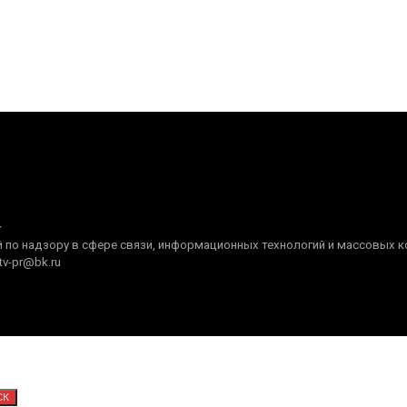
+
по надзору в сфере связи, информационных технологий и массовых ком
tv-pr@bk.ru
СК