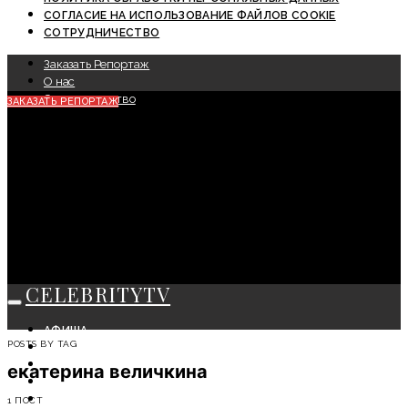
СОГЛАСИЕ НА ИСПОЛЬЗОВАНИЕ ФАЙЛОВ COOKIE
СОТРУДНИЧЕСТВО
Заказать Репортаж
О нас
Сотрудничество
ЗАКАЗАТЬ РЕПОРТАЖ
CELEBRITYTV
АФИША
POSTS BY TAG
СОБЫТИЯ
КРАСОТА
екатерина величкина
МОДА
ЛИЧНОСТЬ
1 ПОСТ