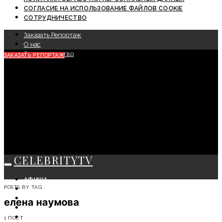
СОГЛАСИЕ НА ИСПОЛЬЗОВАНИЕ ФАЙЛОВ COOKIE
СОТРУДНИЧЕСТВО
Заказать Репортаж
О нас
Сотрудничество
ЗАКАЗАТЬ РЕПОРТАЖ
CELEBRITYTV
АФИША
POSTS BY TAG
СОБЫТИЯ
КРАСОТА
елена наумова
МОДА
ЛИЧНОСТЬ
1 ПОСТ