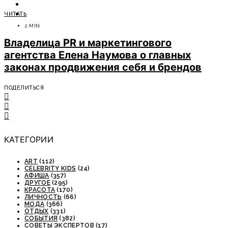
ОТДЫХ
ЧИТАТЬ
СОВЕТЫ ЭКСПЕРТОВ
2 MIN
Владелица PR и маркетингового
агентства Елена Наумова о главных
законах продвижения себя и брендов
ПОДЕЛИТЬСЯ
КАТЕГОРИИ
ART
(112)
CELEBRITY KIDS
(24)
АФИША
(357)
ДРУГОЕ
(295)
КРАСОТА
(170)
ЛИЧНОСТЬ
(66)
МОДА
(366)
ОТДЫХ
(331)
СОБЫТИЯ
(382)
СОВЕТЫ ЭКСПЕРТОВ
(17)