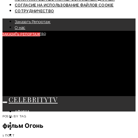
СОГЛАСИЕ НА ИСПОЛЬЗОВАНИЕ ФАЙЛОВ COOKIE
СОТРУДНИЧЕСТВО
Заказать Репортаж
О нас
Сотрудничество
ЗАКАЗАТЬ РЕПОРТАЖ
CELEBRITYTV
АФИША
POSTS BY TAG
СОБЫТИЯ
КРАСОТА
фильм Огонь
МОДА
ЛИЧНОСТЬ
1 ПОСТ