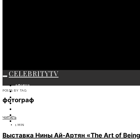
CELEBRITYTV
АФИША
POSTS BY TAG
СОБЫТИЯ
КРАСОТА
фотограф
МОДА
ЛИЧНОСТЬ
ОТДЫХ
ЧИТАТЬ
СОВЕТЫ ЭКСПЕРТОВ
1 MIN
Выставка Нины Ай-Артян «The Art of Being