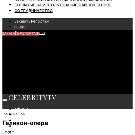
СОГЛАСИЕ НА ИСПОЛЬЗОВАНИЕ ФАЙЛОВ COOKIE
СОТРУДНИЧЕСТВО
Заказать Репортаж
О нас
Сотрудничество
ЗАКАЗАТЬ РЕПОРТАЖ
CELEBRITYTV
АФИША
POSTS BY TAG
СОБЫТИЯ
КРАСОТА
Геликон-опера
МОДА
ЛИЧНОСТЬ
1 ПОСТ