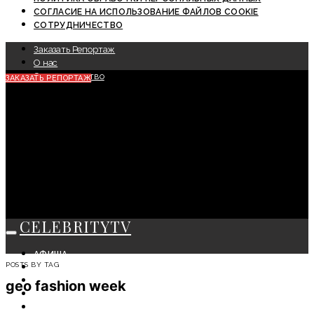
СОГЛАСИЕ НА ИСПОЛЬЗОВАНИЕ ФАЙЛОВ COOKIE
СОТРУДНИЧЕСТВО
Заказать Репортаж
О нас
Сотрудничество
ЗАКАЗАТЬ РЕПОРТАЖ
CELEBRITYTV
АФИША
POSTS BY TAG
СОБЫТИЯ
КРАСОТА
geo fashion week
МОДА
ЛИЧНОСТЬ