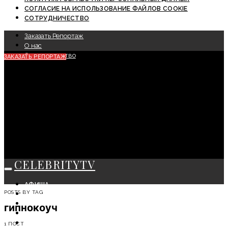
СОГЛАСИЕ НА ИСПОЛЬЗОВАНИЕ ФАЙЛОВ COOKIE
СОТРУДНИЧЕСТВО
Заказать Репортаж
О нас
Сотрудничество
ЗАКАЗАТЬ РЕПОРТАЖ
CELEBRITYTV
АФИША
POSTS BY TAG
СОБЫТИЯ
КРАСОТА
гипнокоуч
МОДА
ЛИЧНОСТЬ
1 ПОСТ