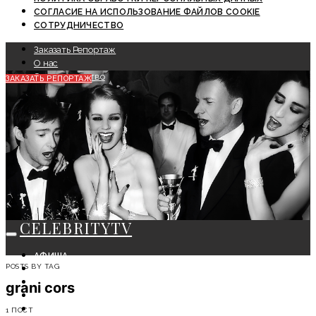
СОГЛАСИЕ НА ИСПОЛЬЗОВАНИЕ ФАЙЛОВ COOKIE
СОТРУДНИЧЕСТВО
Заказать Репортаж
О нас
Сотрудничество
ЗАКАЗАТЬ РЕПОРТАЖ
CELEBRITYTV
АФИША
POSTS BY TAG
СОБЫТИЯ
КРАСОТА
grani cors
МОДА
ЛИЧНОСТЬ
1 ПОСТ