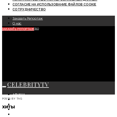
СОГЛАСИЕ НА ИСПОЛЬЗОВАНИЕ ФАЙЛОВ COOKIE
СОТРУДНИЧЕСТВО
Заказать Репортаж
О нас
Сотрудничество
ЗАКАЗАТЬ РЕПОРТАЖ
CELEBRITYTV
АФИША
POSTS BY TAG
СОБЫТИЯ
КРАСОТА
хиты
МОДА
ЛИЧНОСТЬ