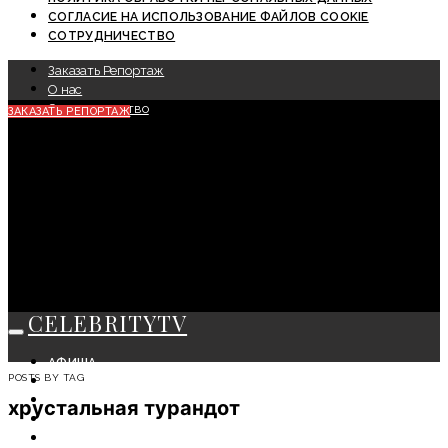
СОГЛАСИЕ НА ИСПОЛЬЗОВАНИЕ ФАЙЛОВ COOKIE
СОТРУДНИЧЕСТВО
Заказать Репортаж
О нас
Сотрудничество
ЗАКАЗАТЬ РЕПОРТАЖ
CELEBRITYTV
АФИША
POSTS BY TAG
СОБЫТИЯ
КРАСОТА
хрустальная турандот
МОДА
ЛИЧНОСТЬ