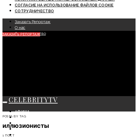
СОГЛАСИЕ НА ИСПОЛЬЗОВАНИЕ ФАЙЛОВ COOKIE
СОТРУДНИЧЕСТВО
Заказать Репортаж
О нас
Сотрудничество
ЗАКАЗАТЬ РЕПОРТАЖ
CELEBRITYTV
АФИША
POSTS BY TAG
СОБЫТИЯ
КРАСОТА
иллюзионисты
МОДА
ЛИЧНОСТЬ
1 ПОСТ