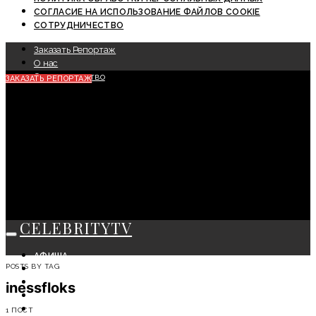
СОГЛАСИЕ НА ИСПОЛЬЗОВАНИЕ ФАЙЛОВ COOKIE
СОТРУДНИЧЕСТВО
Заказать Репортаж
О нас
Сотрудничество
ЗАКАЗАТЬ РЕПОРТАЖ
CELEBRITYTV
АФИША
POSTS BY TAG
СОБЫТИЯ
КРАСОТА
inessfloks
МОДА
ЛИЧНОСТЬ
1 ПОСТ