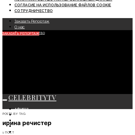
СОГЛАСИЕ НА ИСПОЛЬЗОВАНИЕ ФАЙЛОВ COOKIE
СОТРУДНИЧЕСТВО
Заказать Репортаж
О нас
Сотрудничество
ЗАКАЗАТЬ РЕПОРТАЖ
CELEBRITYTV
АФИША
POSTS BY TAG
СОБЫТИЯ
КРАСОТА
ирина речистер
МОДА
ЛИЧНОСТЬ
1 ПОСТ