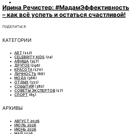
ОТДЫХ
Ирина Речистер: #МадамЭффективность
СОВЕТЫ ЭКСПЕРТОВ
– как всё успеть и остаться счастливой!
ПОДЕЛИТЬСЯ
КАТЕГОРИИ
ART
(112)
CELEBRITY KIDS
(24)
АФИША
(357)
ДРУГОЕ
(296)
КРАСОТА
(170)
ЛИЧНОСТЬ
(66)
МОДА
(366)
ОТДЫХ
(331)
СОБЫТИЯ
(382)
СОВЕТЫ ЭКСПЕРТОВ
(17)
СПОРТ
(65)
АРХИВЫ
АВГУСТ 2026
ИЮЛЬ 2026
ИЮНЬ 2026
МАЙ 2026