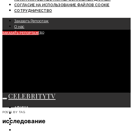
СОГЛАСИЕ НА ИСПОЛЬЗОВАНИЕ ФАЙЛОВ COOKIE
СОТРУДНИЧЕСТВО
Заказать Репортаж
О нас
Сотрудничество
ЗАКАЗАТЬ РЕПОРТАЖ
CELEBRITYTV
АФИША
POSTS BY TAG
СОБЫТИЯ
КРАСОТА
исследование
МОДА
ЛИЧНОСТЬ