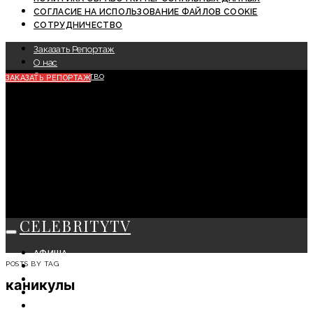
СОГЛАСИЕ НА ИСПОЛЬЗОВАНИЕ ФАЙЛОВ COOKIE
СОТРУДНИЧЕСТВО
Заказать Репортаж
О нас
Сотрудничество
ЗАКАЗАТЬ РЕПОРТАЖ
CELEBRITYTV
АФИША
POSTS BY TAG
СОБЫТИЯ
КРАСОТА
каникулы
МОДА
ЛИЧНОСТЬ