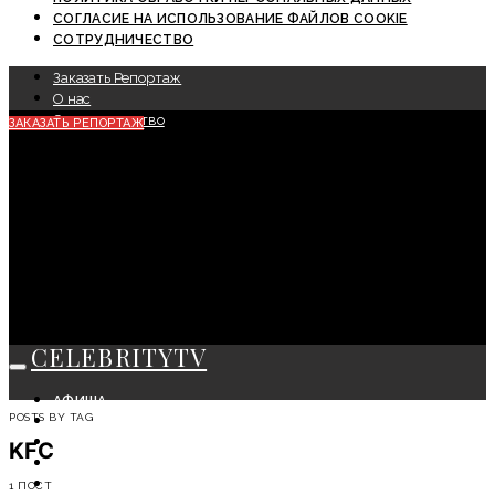
СОГЛАСИЕ НА ИСПОЛЬЗОВАНИЕ ФАЙЛОВ COOKIE
СОТРУДНИЧЕСТВО
Заказать Репортаж
О нас
Сотрудничество
ЗАКАЗАТЬ РЕПОРТАЖ
CELEBRITYTV
АФИША
POSTS BY TAG
СОБЫТИЯ
КРАСОТА
KFC
МОДА
ЛИЧНОСТЬ
1 ПОСТ