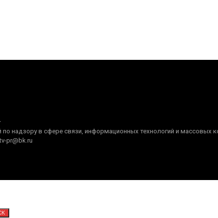
+
по надзору в сфере связи, информационных технологий и массовых ком
tv-pr@bk.ru
СК