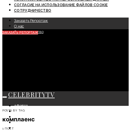
СОГЛАСИЕ НА ИСПОЛЬЗОВАНИЕ ФАЙЛОВ COOKIE
СОТРУДНИЧЕСТВО
Заказать Репортаж
О нас
Сотрудничество
ЗАКАЗАТЬ РЕПОРТАЖ
CELEBRITYTV
АФИША
POSTS BY TAG
СОБЫТИЯ
КРАСОТА
комплаенс
МОДА
ЛИЧНОСТЬ
1 ПОСТ