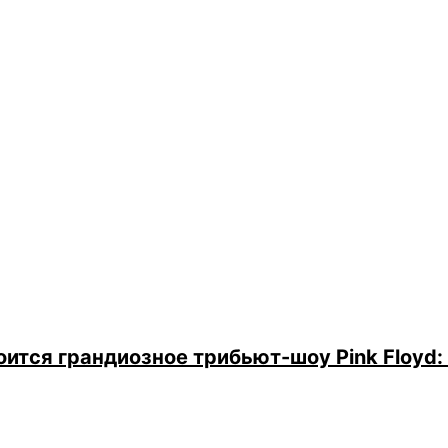
тоится грандиозное трибьют-шоу Pink Floyd