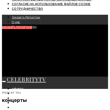
СОГЛАСИЕ НА ИСПОЛЬЗОВАНИЕ ФАЙЛОВ COOKIE
СОТРУДНИЧЕСТВО
Заказать Репортаж
О нас
Сотрудничество
ЗАКАЗАТЬ РЕПОРТАЖ
CELEBRITYTV
АФИША
POSTS BY TAG
СОБЫТИЯ
КРАСОТА
концерты
МОДА
ЛИЧНОСТЬ