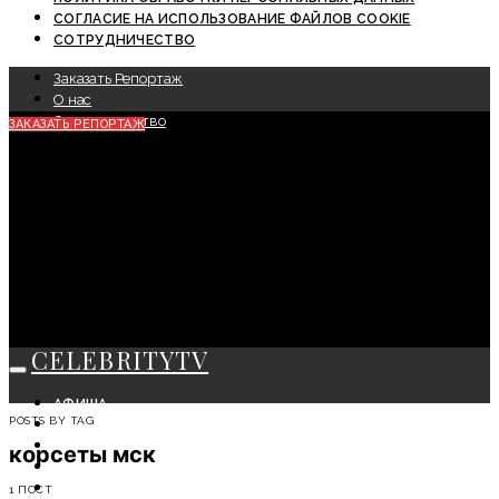
СОГЛАСИЕ НА ИСПОЛЬЗОВАНИЕ ФАЙЛОВ COOKIE
СОТРУДНИЧЕСТВО
Заказать Репортаж
О нас
Сотрудничество
ЗАКАЗАТЬ РЕПОРТАЖ
CELEBRITYTV
АФИША
POSTS BY TAG
СОБЫТИЯ
КРАСОТА
корсеты мск
МОДА
ЛИЧНОСТЬ
1 ПОСТ