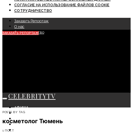
СОГЛАСИЕ НА ИСПОЛЬЗОВАНИЕ ФАЙЛОВ COOKIE
СОТРУДНИЧЕСТВО
Заказать Репортаж
О нас
Сотрудничество
ЗАКАЗАТЬ РЕПОРТАЖ
CELEBRITYTV
АФИША
POSTS BY TAG
СОБЫТИЯ
КРАСОТА
косметолог Тюмень
МОДА
ЛИЧНОСТЬ
1 ПОСТ