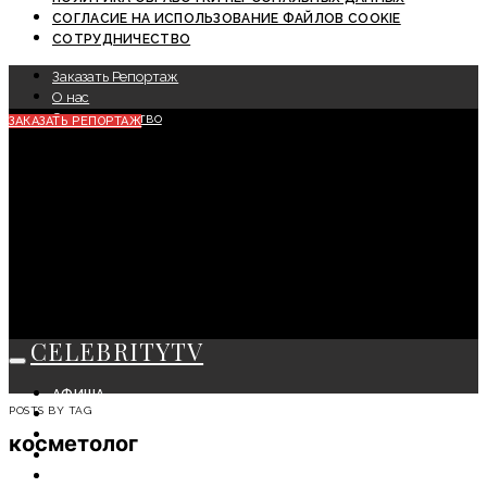
СОГЛАСИЕ НА ИСПОЛЬЗОВАНИЕ ФАЙЛОВ COOKIE
СОТРУДНИЧЕСТВО
Заказать Репортаж
О нас
Сотрудничество
ЗАКАЗАТЬ РЕПОРТАЖ
CELEBRITYTV
АФИША
POSTS BY TAG
СОБЫТИЯ
КРАСОТА
косметолог
МОДА
ЛИЧНОСТЬ