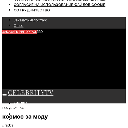
СОГЛАСИЕ НА ИСПОЛЬЗОВАНИЕ ФАЙЛОВ COOKIE
СОТРУДНИЧЕСТВО
Заказать Репортаж
О нас
Сотрудничество
ЗАКАЗАТЬ РЕПОРТАЖ
CELEBRITYTV
АФИША
POSTS BY TAG
СОБЫТИЯ
КРАСОТА
космос за моду
МОДА
ЛИЧНОСТЬ
1 ПОСТ