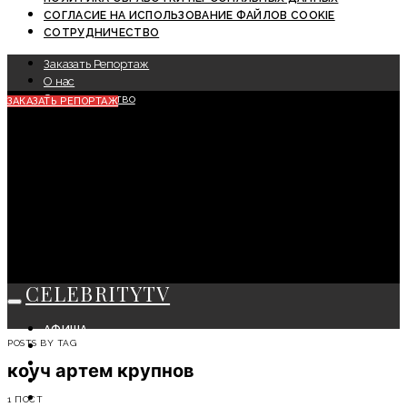
СОГЛАСИЕ НА ИСПОЛЬЗОВАНИЕ ФАЙЛОВ COOKIE
СОТРУДНИЧЕСТВО
Заказать Репортаж
О нас
Сотрудничество
ЗАКАЗАТЬ РЕПОРТАЖ
CELEBRITYTV
АФИША
POSTS BY TAG
СОБЫТИЯ
КРАСОТА
коуч артем крупнов
МОДА
ЛИЧНОСТЬ
1 ПОСТ