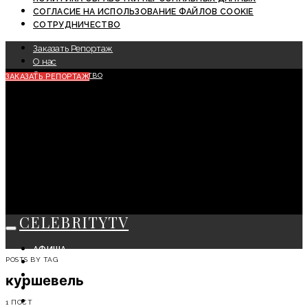
СОГЛАСИЕ НА ИСПОЛЬЗОВАНИЕ ФАЙЛОВ COOKIE
СОТРУДНИЧЕСТВО
Заказать Репортаж
О нас
Сотрудничество
ЗАКАЗАТЬ РЕПОРТАЖ
CELEBRITYTV
АФИША
POSTS BY TAG
СОБЫТИЯ
КРАСОТА
куршевель
МОДА
ЛИЧНОСТЬ
1 ПОСТ