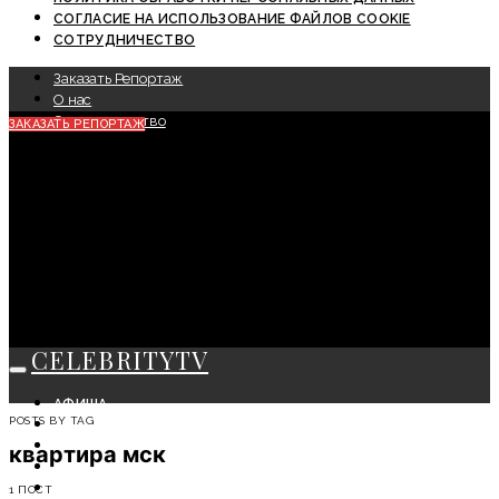
СОГЛАСИЕ НА ИСПОЛЬЗОВАНИЕ ФАЙЛОВ COOKIE
СОТРУДНИЧЕСТВО
Заказать Репортаж
О нас
Сотрудничество
ЗАКАЗАТЬ РЕПОРТАЖ
CELEBRITYTV
АФИША
POSTS BY TAG
СОБЫТИЯ
КРАСОТА
квартира мск
МОДА
ЛИЧНОСТЬ
1 ПОСТ