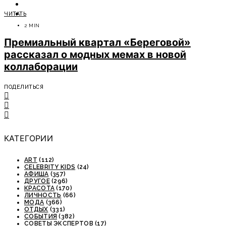
ОТДЫХ
ЧИТАТЬ
СОВЕТЫ ЭКСПЕРТОВ
2 MIN
Премиальный квартал «Береговой»
рассказал о модных мемах в новой
коллаборации
ПОДЕЛИТЬСЯ
КАТЕГОРИИ
ART
(112)
CELEBRITY KIDS
(24)
АФИША
(357)
ДРУГОЕ
(296)
КРАСОТА
(170)
ЛИЧНОСТЬ
(66)
МОДА
(366)
ОТДЫХ
(331)
СОБЫТИЯ
(382)
СОВЕТЫ ЭКСПЕРТОВ
(17)