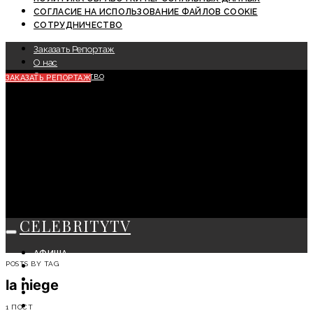
СОГЛАСИЕ НА ИСПОЛЬЗОВАНИЕ ФАЙЛОВ COOKIE
СОТРУДНИЧЕСТВО
Заказать Репортаж
О нас
Сотрудничество
ЗАКАЗАТЬ РЕПОРТАЖ
CELEBRITYTV
АФИША
POSTS BY TAG
СОБЫТИЯ
КРАСОТА
la niege
МОДА
ЛИЧНОСТЬ
1 ПОСТ