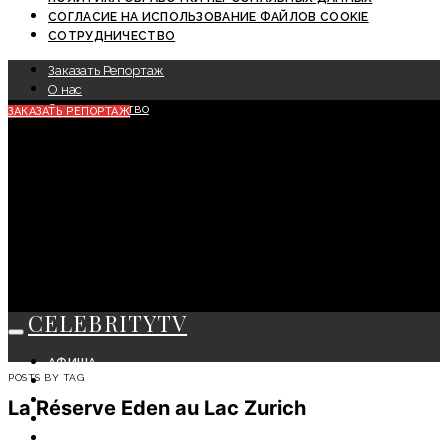
СОГЛАСИЕ НА ИСПОЛЬЗОВАНИЕ ФАЙЛОВ COOKIE
СОТРУДНИЧЕСТВО
Заказать Репортаж
О нас
Сотрудничество
ЗАКАЗАТЬ РЕПОРТАЖ
CELEBRITYTV
АФИША
POSTS BY TAG
СОБЫТИЯ
КРАСОТА
La Réserve Eden au Lac Zurich
МОДА
ЛИЧНОСТЬ