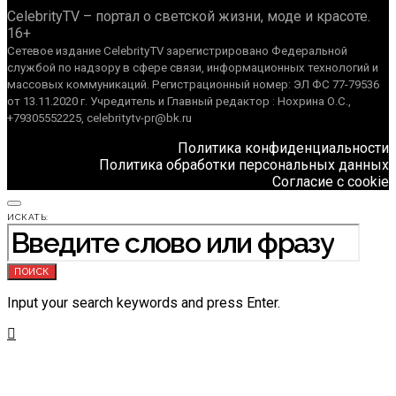
CelebrityTV – портал о светской жизни, моде и красоте.
16+
Сетевое издание CelebrityTV зарегистрировано Федеральной
службой по надзору в сфере связи, информационных технологий и
массовых коммуникаций. Регистрационный номер: ЭЛ ФС 77-79536
от 13.11.2020 г. Учредитель и Главный редактор : Нохрина О.С.,
+79305552225, celebritytv-pr@bk.ru
Политика конфиденциальности
Политика обработки персональных данных
Согласие с cookie
ИСКАТЬ:
ПОИСК
Input your search keywords and press Enter.