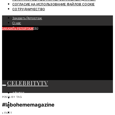
СОГЛАСИЕ НА ИСПОЛЬЗОВАНИЕ ФАЙЛОВ COOKIE
СОТРУДНИЧЕСТВО
Заказать Репортаж
О нас
Сотрудничество
ЗАКАЗАТЬ РЕПОРТАЖ
CELEBRITYTV
АФИША
POSTS BY TAG
СОБЫТИЯ
КРАСОТА
#labohememagazine
МОДА
ЛИЧНОСТЬ
1 ПОСТ