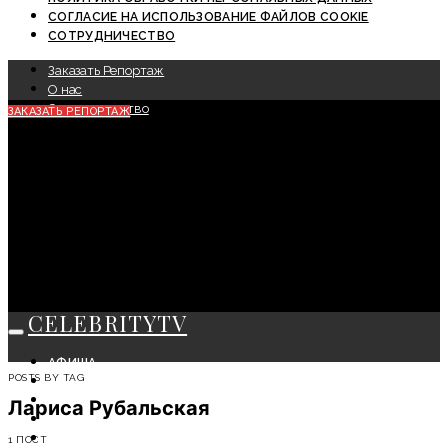
СОГЛАСИЕ НА ИСПОЛЬЗОВАНИЕ ФАЙЛОВ COOKIE
СОТРУДНИЧЕСТВО
Заказать Репортаж
О нас
Сотрудничество
ЗАКАЗАТЬ РЕПОРТАЖ
CELEBRITYTV
АФИША
POSTS BY TAG
СОБЫТИЯ
КРАСОТА
Лариса Рубальская
МОДА
ЛИЧНОСТЬ
1 ПОСТ