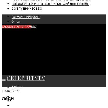
СОГЛАСИЕ НА ИСПОЛЬЗОВАНИЕ ФАЙЛОВ COOKIE
СОТРУДНИЧЕСТВО
Заказать Репортаж
О нас
Сотрудничество
ЗАКАЗАТЬ РЕПОРТАЖ
CELEBRITYTV
АФИША
POSTS BY TAG
СОБЫТИЯ
КРАСОТА
леди
МОДА
ЛИЧНОСТЬ