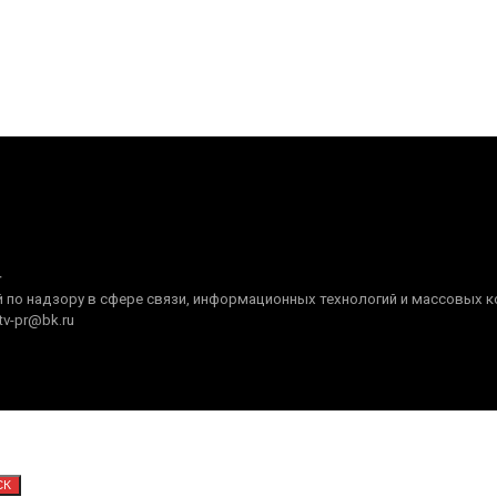
+
по надзору в сфере связи, информационных технологий и массовых ком
tv-pr@bk.ru
СК