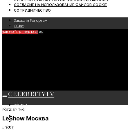
СОГЛАСИЕ НА ИСПОЛЬЗОВАНИЕ ФАЙЛОВ COOKIE
СОТРУДНИЧЕСТВО
Заказать Репортаж
О нас
Сотрудничество
ЗАКАЗАТЬ РЕПОРТАЖ
CELEBRITYTV
АФИША
POSTS BY TAG
СОБЫТИЯ
КРАСОТА
LeShow Москва
МОДА
ЛИЧНОСТЬ
1 ПОСТ